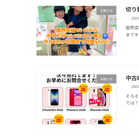
切り
お知らせ
202
限界突
までキ
中古i
お知らせ
202
そろそ
では？