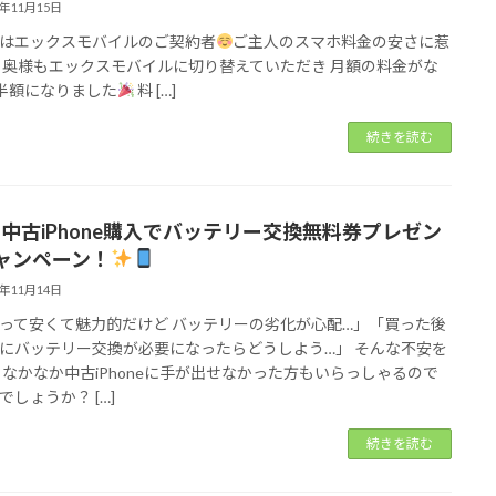
5年11月15日
はエックスモバイルのご契約者
ご主人のスマホ料金の安さに惹
 奥様もエックスモバイルに切り替えていただき 月額の料金がな
︎半額になりました
料 […]
続きを読む
中古iPhone購入でバッテリー交換無料券プレゼン
ャンペーン！
5年11月14日
って安くて魅力的だけど バッテリーの劣化が心配…」「買った後
にバッテリー交換が必要になったらどうしよう…」 そんな不安を
 なかなか中古iPhoneに手が出せなかった方もいらっしゃるので
でしょうか？ […]
続きを読む