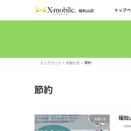
コ
ナ
ン
ビ
トップペ
テ
ゲ
ン
ー
ツ
シ
へ
ョ
ス
ン
キ
に
ッ
移
トップページ
お知らせ
節約
プ
動
節約
福知
お知らせ
202