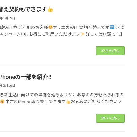
替え契約もできます
5年2月19日
破Wi-Fiをご利用のお客様
ホリエのWi-Fiに切り替えです
2/20
ャンペーン中‼︎ お得にご利用いただけます
詳しくは店頭で […]
続きを読む
Phoneの一部を紹介!!
5年2月16日
ろ新生活に向けての準備を始めようかとお考えの方もおられるの
中古のiPhone取り寄せできます
お気軽にご相談ください♪
続きを読む