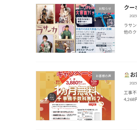
クー
お知らせ
202
ラサン
他のク
お
お客様の声
202
工事不
4,26