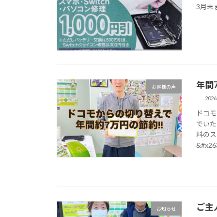
3月末
年間7
お客様の声
202
ドコモ
でいた
料のス
&#x263
ご主
お知らせ