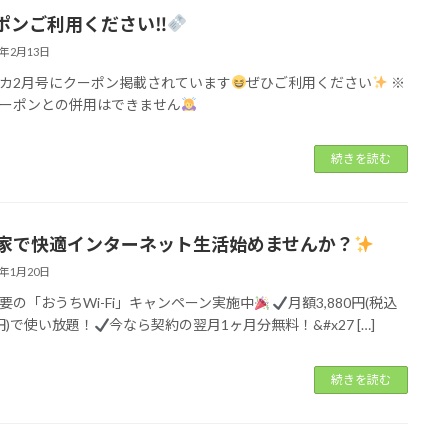
ポンご利用ください‼︎
5年2月13日
カ2月号にクーポン掲載されています
ぜひご利用ください
※
ーポンとの併用はできません
続きを読む
家で快適インターネット生活始めませんか？
5年1月20日
要の「おうちWi-Fi」キャンペーン実施中
月額3,880円(税込
8円)で使い放題！
今なら契約の翌月1ヶ月分無料！&#x27 […]
続きを読む