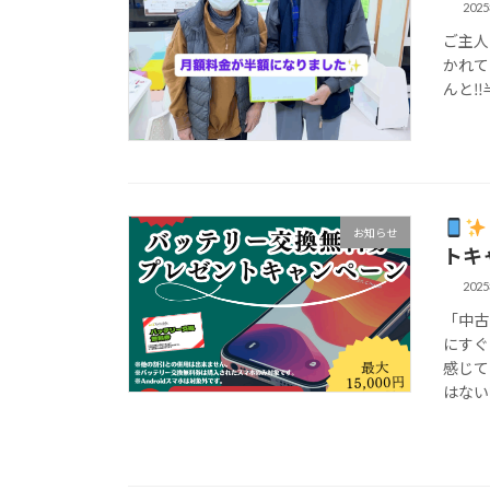
202
ご主人
かれて
んと‼
お知らせ
トキ
202
「中古
にすぐ
感じて
はない