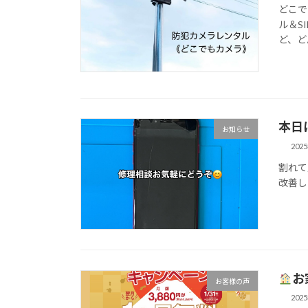
どこで
ル＆S
ど、ど
本日は
お知らせ
202
割れて
改善し
お
お客様の声
202