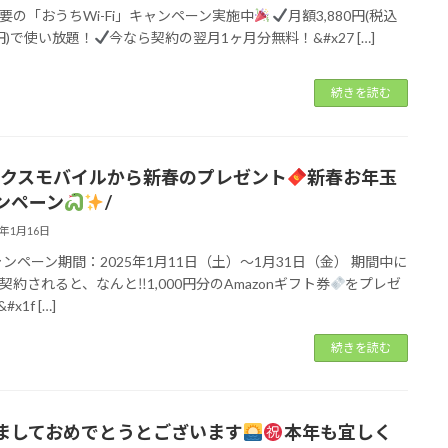
要の「おうちWi-Fi」キャンペーン実施中
月額3,880円(税込
8円)で使い放題！
今なら契約の翌月1ヶ月分無料！&#x27 […]
続きを読む
ックスモバイルから新春のプレゼント
新春お年玉
ンペーン
/
5年1月16日
ンペーン期間：2025年1月11日（土）～1月31日（金） 期間中に
契約されると、なんと‼1,000円分のAmazonギフト券
をプレゼ
&#x1f […]
続きを読む
ましておめでとうとございます
本年も宜しく