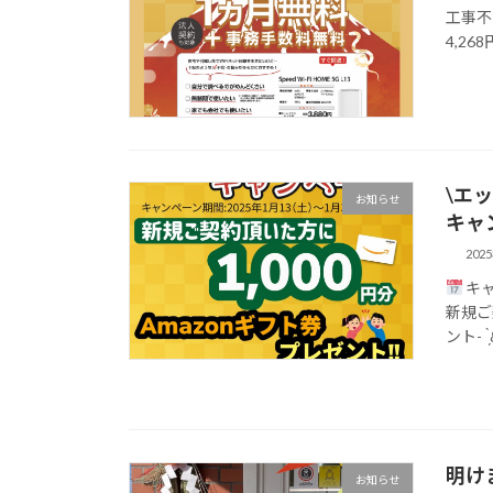
工事不
4,26
\エ
お知らせ
キャ
202
キャ
新規ご
ント- ̀͏̗
明け
お知らせ