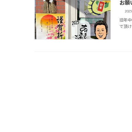
お願
202
旧年中
で頂け