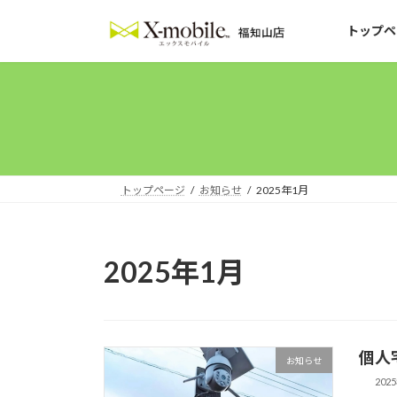
コ
ナ
ン
ビ
トップペ
テ
ゲ
ン
ー
ツ
シ
へ
ョ
ス
ン
キ
に
ッ
移
トップページ
お知らせ
2025年1月
プ
動
2025年1月
個人
お知らせ
202