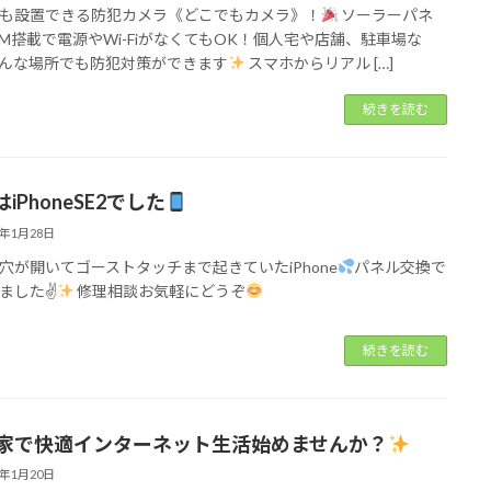
も設置できる防犯カメラ《どこでもカメラ》！
ソーラーパネ
IM搭載で電源やWi-FiがなくてもOK！個人宅や店舗、駐車場な
んな場所でも防犯対策ができます
スマホからリアル […]
続きを読む
iPhoneSE2でした
5年1月28日
穴が開いてゴーストタッチまで起きていたiPhone
パネル交換で
ました✌
修理相談お気軽にどうぞ
続きを読む
家で快適インターネット生活始めませんか？
5年1月20日