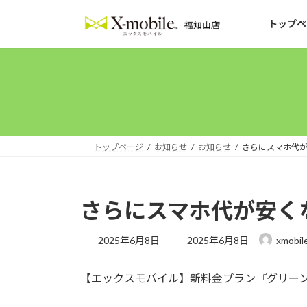
コ
ナ
ン
ビ
トップペ
テ
ゲ
ン
ー
ツ
シ
へ
ョ
ス
ン
キ
に
ッ
移
トップページ
お知らせ
お知らせ
さらにスマホ代
プ
動
さらにスマホ代が安く
最
2025年6月8日
2025年6月8日
xmobil
終
更
【エックスモバイル】新料金プラン『グリー
新
日
時