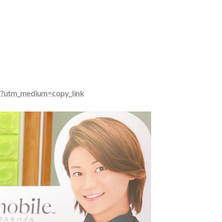
）
?utm_medium=copy_link