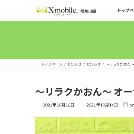
コ
ナ
ン
ビ
トップペ
テ
ゲ
ン
ー
ツ
シ
へ
ョ
ス
ン
キ
に
ッ
移
トップページ
お知らせ
お知らせ
〜リラクかおん〜
プ
動
〜リラクかおん〜 オ
最
2021年10月16日
2021年10月16日
x
終
更
新
日
時