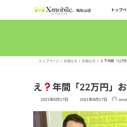
コ
ナ
ン
ビ
トップペ
テ
ゲ
ン
ー
ツ
シ
へ
ョ
ス
ン
キ
に
ッ
移
トップページ
お知らせ
お知らせ
え
年間「22万
プ
動
え
年間「22万円」
最
2021年8月17日
2021年8月17日
xmob
終
更
新
日
時