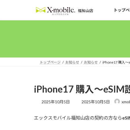
コ
ナ
ン
ビ
トップペ
テ
ゲ
ン
ー
ツ
シ
へ
ョ
ス
ン
キ
に
ッ
移
トップページ
お知らせ
お知らせ
iPhone17 購
プ
動
iPhone17 購入～e
最
2025年10月5日
2025年10月5日
xmob
終
更
エックスモバイル福知山店の契約の方なら
e
新
日
時